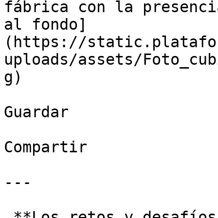
fábrica con la presenci
al fondo]
(https://static.platafo
uploads/assets/Foto_cub
g)

Guardar

Compartir

---

_**Los retos y desafíos