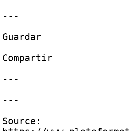
---

Guardar

Compartir

---

---

Source: 