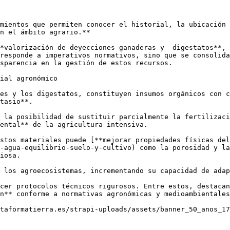
mientos que permiten conocer el historial, la ubicación 
n el ámbito agrario.**

*valorización de deyecciones ganaderas y  digestatos**, 
responde a imperativos normativos, sino que se consolida
sparencia en la gestión de estos recursos.

ial agronómico

es y los digestatos, constituyen insumos orgánicos con c
tasio**. 

 la posibilidad de sustituir parcialmente la fertilizaci
ental** de la agricultura intensiva.

stos materiales puede [**mejorar propiedades físicas del
-agua-equilibrio-suelo-y-cultivo) como la porosidad y la
iosa.

 los agroecosistemas, incrementando su capacidad de adap
cer protocolos técnicos rigurosos. Entre estos, destacan
n** conforme a normativas agronómicas y medioambientales
taformatierra.es/strapi-uploads/assets/banner_50_anos_17