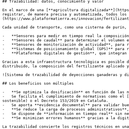
## Trazabilidad: datos, conocimiento y valor

En el marco de una [**agricultura digitalizada**](https
registrar, de manera precisa y automatizada, todos los 
(https://www.plataformatierra.es/innovacion/fertilizant
Cada unidad de transporte, como una cisterna de purín, 
-   **Sensores para medir en tiempo real la composición
-   **Sensores de caudal** para determinar el volumen e
-   **Sensores de monitorización de actividad**, para r
-   **Sistemas de posicionamiento global (GPS)** para r
-   **Plataformas digitales de gestión**, que integran 
Gracias a esta infraestructura tecnológica es posible d
distribuido, la composición del fertilizante aplicado y
![Sistema de trazabilidad de deyecciones ganaderas y di
## Los beneficios son múltiples

-   **Se optimiza la dosificación** en función de las n
-   Se facilita el cumplimiento de normativas como el [
sostenible) o el Decreto 153/2019 en Cataluña.

-   Se aporta **evidencia documental** para validar bue
-   **Se reduce la carga de procesos administrativos**,
-   Se dispone de **información en tiempo real** sin ne
-   **Se minimizan errores humanos** gracias a la digit
La trazabilidad convierte los registros técnicos en una