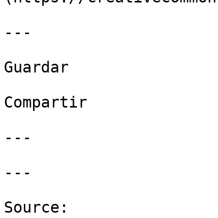
---

Guardar

Compartir

---

---

Source: 