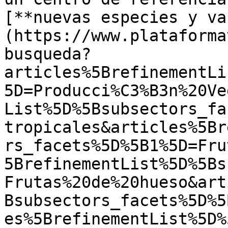
[**nuevas especies y va
(https://www.plataforma
busqueda?
articles%5BrefinementLi
5D=Producci%C3%B3n%20Ve
List%5D%5Bsubsectors_fa
tropicales&articles%5Br
rs_facets%5D%5B1%5D=Fru
5BrefinementList%5D%5Bs
Frutas%20de%20hueso&art
Bsubsectors_facets%5D%5
es%5BrefinementList%5D%